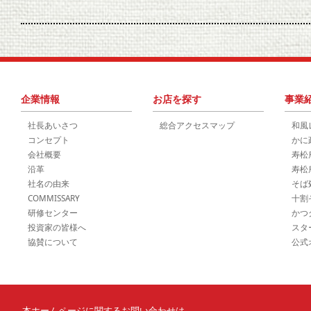
企業情報
お店を探す
事業
社長あいさつ
総合アクセスマップ
和風
コンセプト
かに
会社概要
寿松
沿革
寿松
社名の由来
そば
COMMISSARY
十割
研修センター
かつ
投資家の皆様へ
スタ
協賛について
公式
本ホームページに関するお問い合わせは、